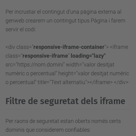
Per incrustar el contingut d'una pàgina externa al
genweb crearem un contingut tipus Pàgina i farem
servir el codi:
<div class="
responsive-iframe-container
"> <iframe
class="
responsive-iframe
"
loading="lazy"
src="https://nom.domini" width="valor desitjat
numèric o percentual" height="
valor desitjat numèric
o percentual
" title="Text alternatiu"></iframe> </div>
Filtre de seguretat dels iframe
Per raons de seguretat estan oberts només certs
dominis que considerem confiables: