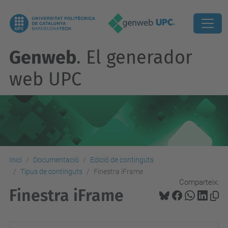
Genweb
. El generador
web UPC
Inici
Documentació
Edició de continguts
Tipus de continguts
Finestra iFrame
Comparteix:
Finestra iFrame