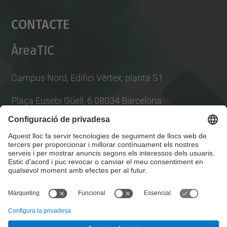
Accepta
Contacte
powered by
Usercentrics Consent
Management Platform
ÀreaTIC
Campus Nord, Edifici Vèrtex, planta S1
Plaça Eusebi Güell, 6 08034 Barcelona
Per consultes tècniques obre tiquet a l'
ATIC
Llista Xarxes Socials