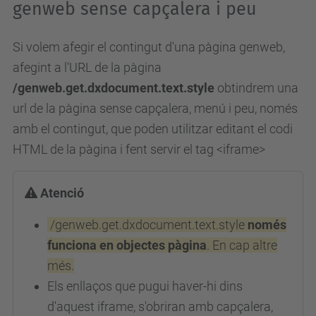
genweb sense capçalera i peu
Si volem afegir el contingut d'una pàgina genweb,
afegint a l'URL de la pàgina
/genweb.get.dxdocument.text.style
obtindrem una
url de la pàgina sense capçalera, menú i peu, només
amb el contingut, que poden utilitzar editant el codi
HTML de la pàgina i fent servir el tag <iframe>
Atenció
/genweb.get.dxdocument.text.style
només
funciona en objectes pàgina
. En cap altre
més.
Els enllaços que pugui haver-hi dins
d'aquest iframe, s'obriran amb capçalera,