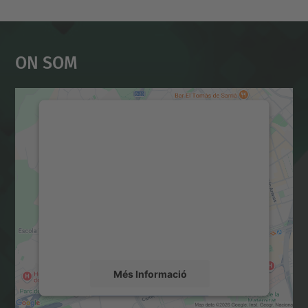
On Som
Necessitem el vostre
consentiment per carregar el
servei Google Maps!
Utilitzem un servei de tercers per incrustar
contingut del mapa que pugui recollir dades
sobre la vostra activitat. Reviseu-ne els
detalls i accepteu el servei per veure el
mapa.
Més Informació