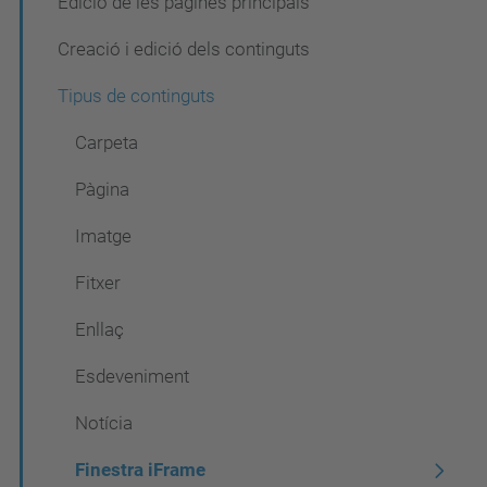
ó
Edició de les pàgines principals
Creació i edició dels continguts
Tipus de continguts
Carpeta
Pàgina
Imatge
Fitxer
Enllaç
Esdeveniment
Notícia
Finestra iFrame