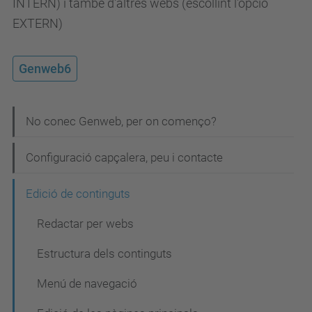
INTERN) i també d'altres webs (escollint l'opció
EXTERN)
Genweb6
N
No conec Genweb, per on començo?
a
Configuració capçalera, peu i contacte
v
e
Edició de continguts
g
Redactar per webs
a
Estructura dels continguts
c
i
Menú de navegació