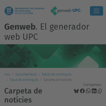
Genweb
. El generador
web UPC
Inici
Documentació
Edició de continguts
Tipus de continguts
Carpeta de notícies
Comparteix:
Carpeta de
notícies