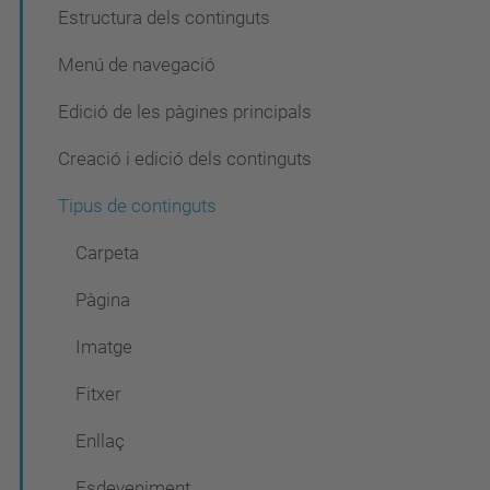
Estructura dels continguts
c
i
Menú de navegació
ó
Edició de les pàgines principals
Creació i edició dels continguts
Tipus de continguts
Carpeta
Pàgina
Imatge
Fitxer
Enllaç
Esdeveniment