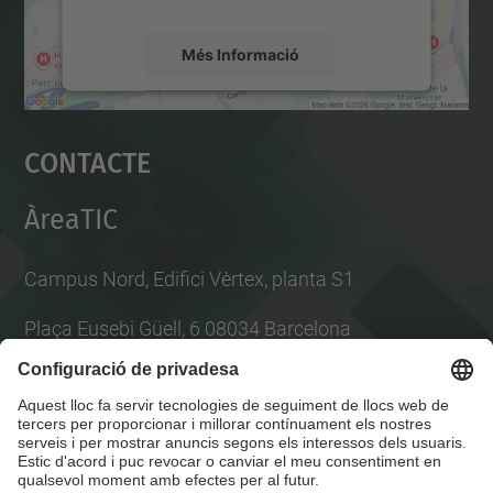
Més Informació
Accepta
Contacte
powered by
Usercentrics Consent
Management Platform
ÀreaTIC
Campus Nord, Edifici Vèrtex, planta S1
Plaça Eusebi Güell, 6 08034 Barcelona
Per consultes tècniques obre tiquet a l'
ATIC
Llista Xarxes Socials