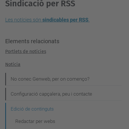
Sindicació per RSS
Les notícies són
sindicables per RSS
.
Elements relacionats
Portlets de notícies
Notícia
N
No conec Genweb, per on començo?
a
Configuració capçalera, peu i contacte
v
e
Edició de continguts
g
Redactar per webs
a