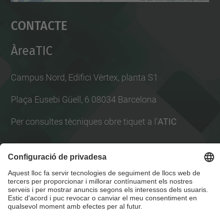
Accepta
Contacte
powered by
Usercentrics Consent
Management Platform
ÀreaTIC
Campus Nord, Edifici Vèrtex, planta S1
Plaça Eusebi Güell, 6 08034 Barcelona
Per consultes tècniques obre tiquet a l'
ATIC
Llista Xarxes Socials