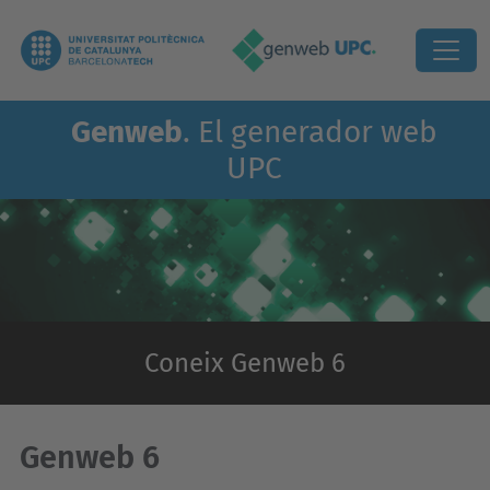
Genweb
. El generador web
UPC
Coneix Genweb 6
Genweb 6