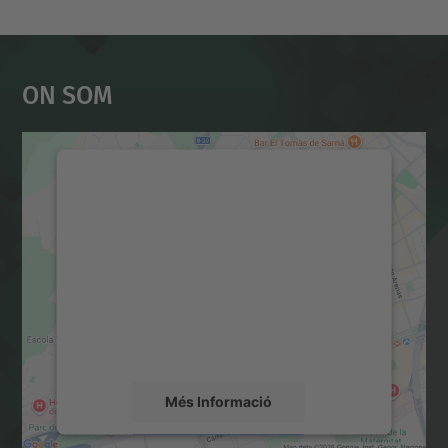
On Som
Necessitem el vostre
consentiment per carregar el
servei Google Maps!
Utilitzem un servei de tercers per incrustar
contingut del mapa que pugui recollir dades
sobre la vostra activitat. Reviseu-ne els
detalls i accepteu el servei per veure el
mapa.
Més Informació