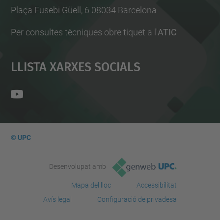
Plaça Eusebi Güell, 6 08034 Barcelona
Per consultes tècniques obre tiquet a l'
ATIC
Llista Xarxes Socials
© UPC
Desenvolupat amb
Mapa del lloc
Accessibilitat
Avís legal
Configuració de privadesa