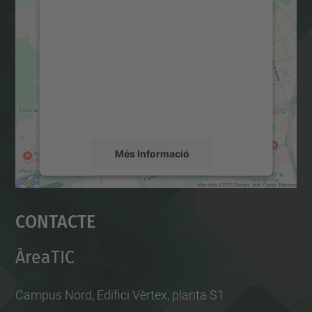
Necessitem el vostre
consentiment per carregar el
servei Google Maps!
Utilitzem un servei de tercers per incrustar
contingut del mapa que pugui recollir dades
sobre la vostra activitat. Reviseu-ne els
detalls i accepteu el servei per veure el
mapa.
Més Informació
Accepta
Contacte
powered by
Usercentrics Consent
Management Platform
ÀreaTIC
Campus Nord, Edifici Vèrtex, planta S1