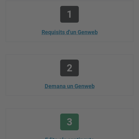
1
Requisits d'un Genweb
2
Demana un Genweb
3