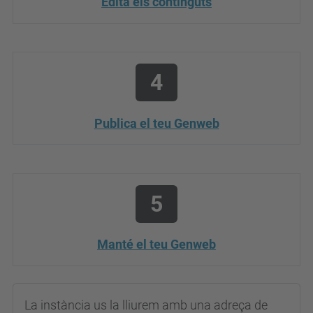
Edita els continguts
4
Publica el teu Genweb
5
Manté el teu Genweb
La instància us la lliurem amb una adreça de