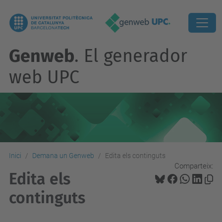
Genweb
. El generador
web UPC
Inici
Demana un Genweb
Edita els continguts
Comparteix:
Edita els
continguts