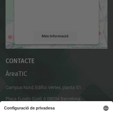
Utilitzem un servei de tercers per incrustar
contingut del mapa que pugui recollir dades
sobre la vostra activitat. Reviseu-ne els
detalls i accepteu el servei per veure el
mapa.
Més Informació
Accepta
Contacte
powered by
Usercentrics Consent
Management Platform
ÀreaTIC
Campus Nord, Edifici Vèrtex, planta S1
Plaça Eusebi Güell, 6 08034 Barcelona
Per consultes tècniques obre tiquet a l'
ATIC