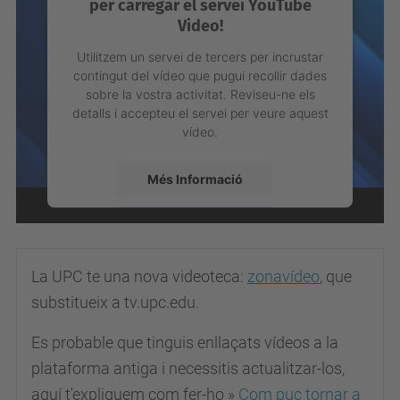
per carregar el servei YouTube
Video!
Utilitzem un servei de tercers per incrustar
contingut del vídeo que pugui recollir dades
sobre la vostra activitat. Reviseu-ne els
detalls i accepteu el servei per veure aquest
vídeo.
Més Informació
Inserir un vídeo allotjat a
Zonavideo
Accepta
powered by
Usercentrics Consent
La UPC te una nova videoteca:
zonavídeo
, que
Management Platform
substitueix a tv.upc.edu.
Es probable que tinguis enllaçats vídeos a la
plataforma antiga i necessitis actualitzar-los,
aquí t'expliquem com fer-ho »
Com puc tornar a