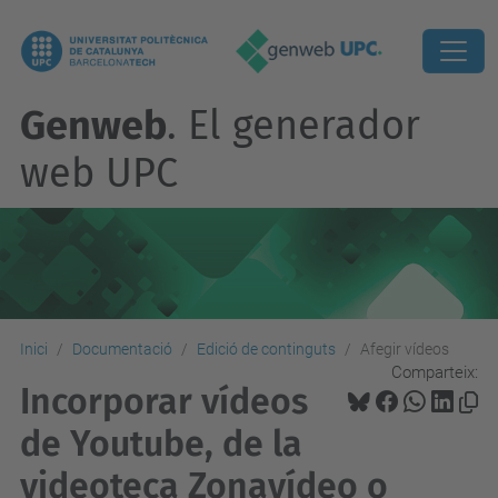
Genweb
. El generador
web UPC
Inici
Documentació
Edició de continguts
Afegir vídeos
Comparteix:
Incorporar vídeos
de Youtube, de la
videoteca Zonavídeo o