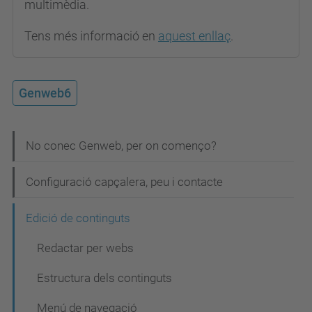
multimèdia.
Tens més informació en
aquest enllaç
.
Genweb6
N
No conec Genweb, per on començo?
a
Configuració capçalera, peu i contacte
v
e
Edició de continguts
g
Redactar per webs
a
Estructura dels continguts
c
Menú de navegació