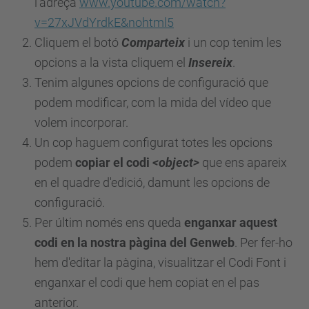
l'adreça
www.youtube.com/watch?
v=27xJVdYrdkE&nohtml5
Cliquem el botó
Comparteix
i un cop tenim les
opcions a la vista cliquem el
Insereix
.
Tenim algunes opcions de configuració que
podem modificar, com la mida del vídeo que
volem incorporar.
Un cop haguem configurat totes les opcions
podem
copiar el codi
<object>
que ens apareix
en el quadre d'edició, damunt les opcions de
configuració.
Per últim només ens queda
enganxar aquest
codi en la nostra pàgina del Genweb
. Per fer-ho
hem d'editar la pàgina, visualitzar el Codi Font i
enganxar el codi que hem copiat en el pas
anterior.