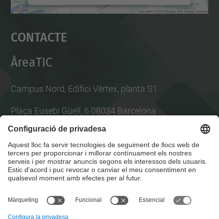
Accepta
Contacte
powered by
Usercentrics Consent
Management Platform
ÀreaTIC
Campus Nord, Edifici Vèrtex, planta S1
Plaça Eusebi Güell, 6 08034 Barcelona
Per consultes tècniques obre tiquet a l'
ATIC
Llista Xarxes Socials