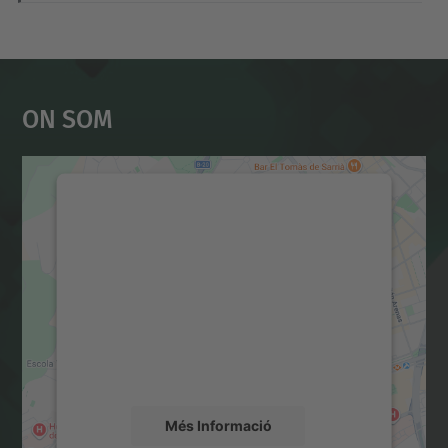
On Som
Necessitem el vostre
consentiment per carregar el
servei Google Maps!
Utilitzem un servei de tercers per incrustar
contingut del mapa que pugui recollir dades
sobre la vostra activitat. Reviseu-ne els
detalls i accepteu el servei per veure el
mapa.
Més Informació