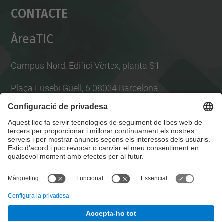
Contacte
powered by
Usercentrics Consent
Management Platform
ÀreaTIC
Campus Nord, Edifici Vèrtex, planta S1
Plaça Eusebi Güell, 6 08034 Barcelona
Per consultes tècniques obre tiquet a l'
ATIC
Llista Xarxes Socials
© UPC