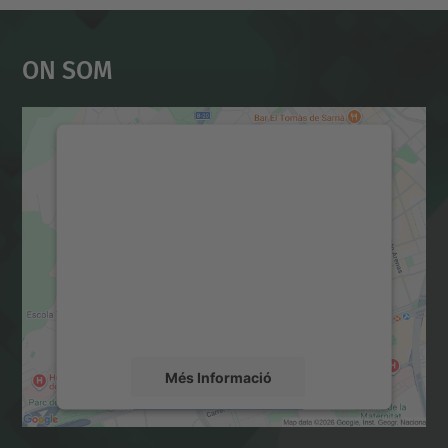
On Som
Necessitem el vostre
consentiment per carregar el
servei Google Maps!
Utilitzem un servei de tercers per incrustar
contingut del mapa que pugui recollir dades
sobre la vostra activitat. Reviseu-ne els
detalls i accepteu el servei per veure el
mapa.
Més Informació
Accepta