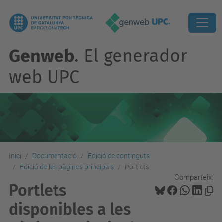
Genweb
. El generador
web UPC
Inici
Documentació
Edició de continguts
Edició de les pàgines principals
Portlets
Comparteix:
Portlets
disponibles a les