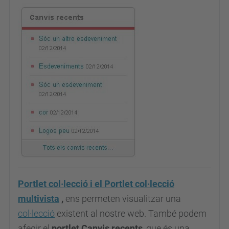
Portlet col·lecció i el Portlet col·lecció
multivista
,
ens permeten visualitzar una
col·lecció
existent al nostre web. També podem
afegir el
portlet Canvis recents
, que és una