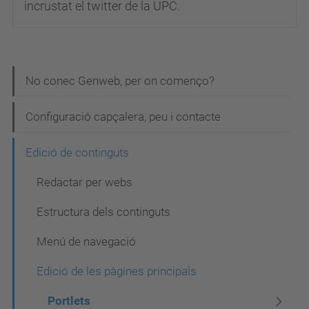
incrustat el twitter de la UPC.
N
No conec Genweb, per on començo?
a
Configuració capçalera, peu i contacte
v
e
Edició de continguts
g
Redactar per webs
a
Estructura dels continguts
c
i
Menú de navegació
ó
Edició de les pàgines principals
Portlets